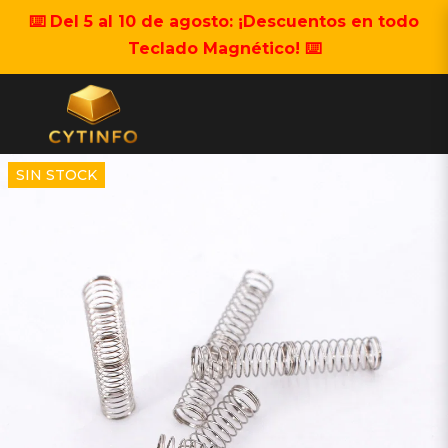
⌨️ Del 5 al 10 de agosto: ¡Descuentos en todo
Teclado Magnético! ⌨️
SIN STOCK