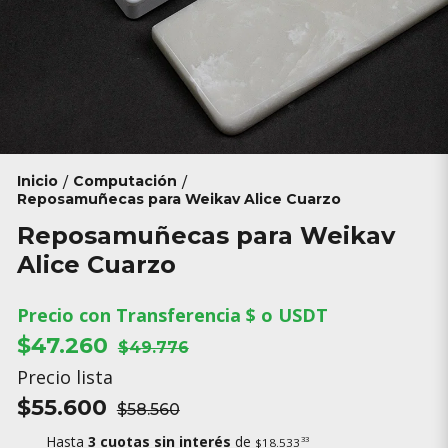
Inicio
Computación
/
/
Reposamuñecas para Weikav Alice Cuarzo
Reposamuñecas para Weikav
Alice Cuarzo
Precio con Transferencia $ o USDT
$47.260
$49.776
Precio lista
$55.600
$58.560
Hasta
3 cuotas sin interés
de
33
$18.533