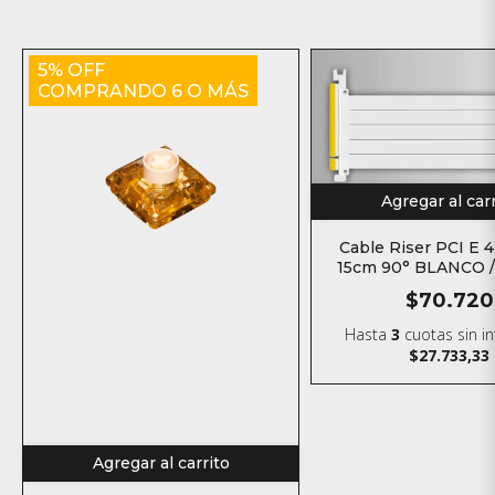
5% OFF
COMPRANDO 6 O MÁS
Agregar al car
Cable Riser PCI E 4
15cm 90° BLANCO 
$70.720
Hasta
3
cuotas sin i
$27.733,33
Agregar al carrito