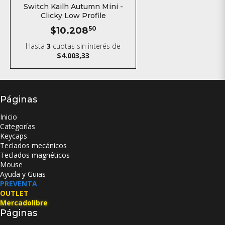
Switch Kailh Autumn Mini -
Clicky Low Profile
$10.208
50
Hasta
3
cuotas sin interés
de
$4.003,33
Páginas
Inicio
Categorías
Keycaps
Teclados mecánicos
Teclados magnéticos
Mouse
Ayuda y Guias
PREVENTA
OUTLET
Mercadolibre
Páginas