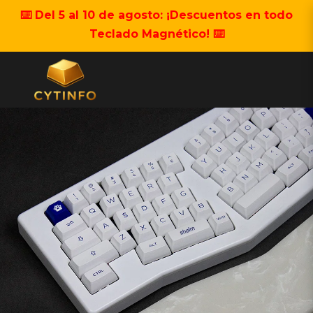
⌨️ Del 5 al 10 de agosto: ¡Descuentos en todo
Teclado Magnético! ⌨️