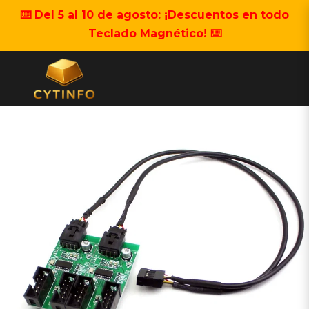
⌨️ Del 5 al 10 de agosto: ¡Descuentos en todo
Teclado Magnético! ⌨️