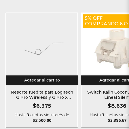
5% OFF
COMPRANDO 6 O
Agregar al carrito
Agregar al car
Resorte ruedita para Logitech
Switch Kailh Coconu
G Pro Wireless y G Pro X
Lineal Silen
Superlight
$6.375
$8.636
Hasta
3
cuotas sin interés
de
Hasta
3
cuotas sin i
$2.500,00
$3.386,67