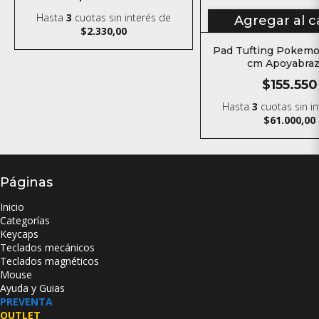
Hasta
3
cuotas sin interés
de
Agregar al c
$2.330,00
Pad Tufting Pokemo
cm Apoyabra
$155.550
Hasta
3
cuotas sin i
$61.000,00
Páginas
Inicio
Categorías
Keycaps
Teclados mecánicos
Teclados magnéticos
Mouse
Ayuda y Guias
PREVENTA
OUTLET