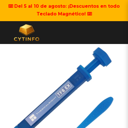
⌨️ Del 5 al 10 de agosto: ¡Descuentos en todo
Teclado Magnético! ⌨️