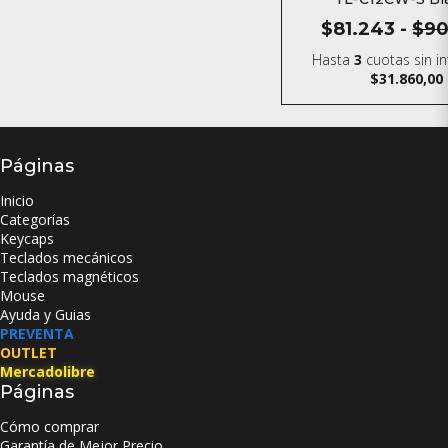
$81.243
-
$90
Hasta
3
cuotas sin i
$31.860,00
Páginas
Inicio
Categorías
Keycaps
Teclados mecánicos
Teclados magnéticos
Mouse
Ayuda y Guias
PREVENTA
OUTLET
Mercadolibre
Páginas
Cómo comprar
Garantía de Mejor Precio