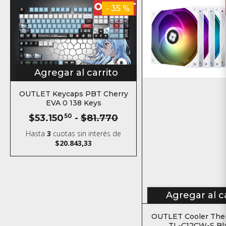
- 35 %
Agregar al carrito
OUTLET Keycaps PBT Cherry
EVA 0 138 Keys
$53.150
50
-
$81.770
Hasta
3
cuotas sin interés
de
$20.843,33
Agregar al c
OUTLET Cooler Ther
TL-C12CW-S Bl