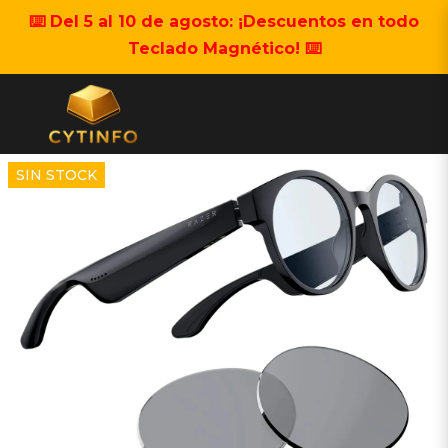
⌨️ Del 5 al 10 de agosto: ¡Descuentos en todo
Teclado Magnético! ⌨️
SIN STOCK