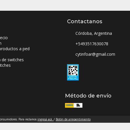
Contactanos
Córdoba, Argentina
ecio
n
+5493517630078
productos a ped
cytinfoar@gmail.com
a de switches
itches
Método de envío
 consumidores. Para reclamos
ingresá acá.
/
Botón de arrepentimiento