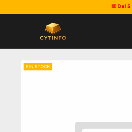
⌨️ Del 
SIN STOCK