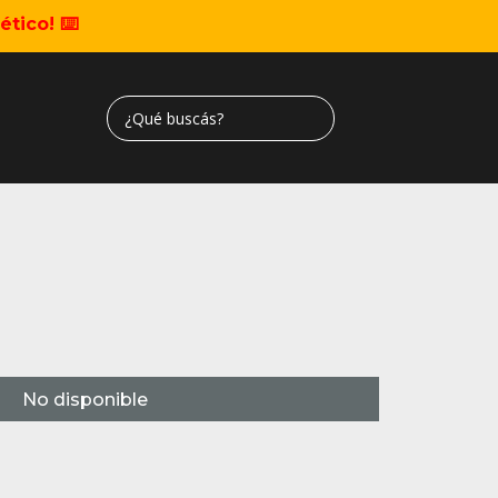
tico! ⌨️
No disponible