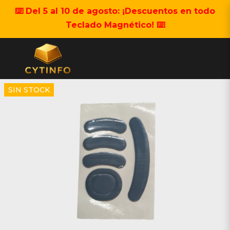
⌨️ Del 5 al 10 de agosto: ¡Descuentos en todo
Teclado Magnético! ⌨️
SIN STOCK