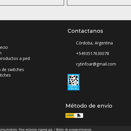
Contactanos
Córdoba, Argentina
ecio
n
+5493517630078
productos a ped
cytinfoar@gmail.com
a de switches
itches
Método de envío
 consumidores. Para reclamos
ingresá acá.
/
Botón de arrepentimiento