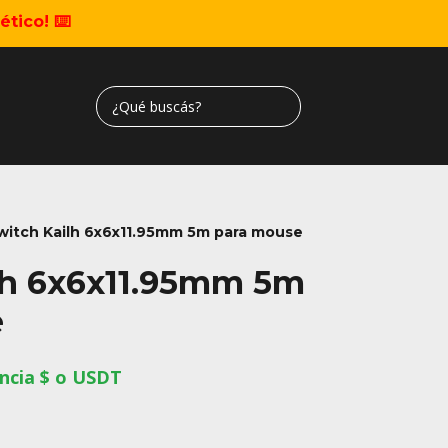
tico! ⌨️
witch Kailh 6x6x11.95mm 5m para mouse
lh 6x6x11.95mm 5m
e
ncia $ o USDT