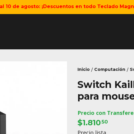
5 al 10 de agosto: ¡Descuentos en todo Teclado Magné
Inicio
Computación
S
/
/
Switch Kai
para mous
Precio con Transfere
$1.810
50
Precio lista