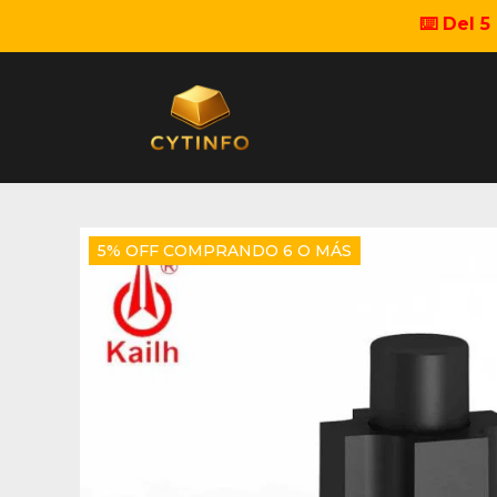
⌨️ Del 
5% OFF COMPRANDO 6 O MÁS