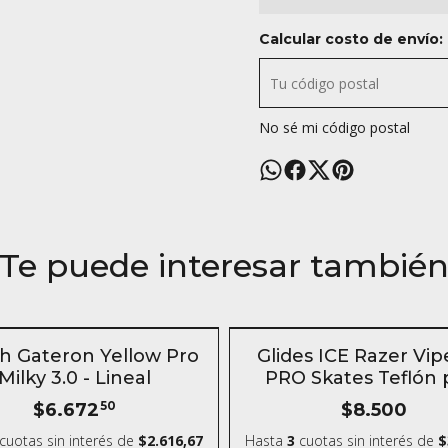
Calcular costo de envío:
No sé mi código postal
Te puede interesar tambié
TOCK
SIN STOCK
h Gateron Yellow Pro
Glides ICE Razer Vip
Milky 3.0 - Lineal
PRO Skates Teflón 
mouse
$6.672
50
$8.500
cuotas sin interés
de
$2.616,67
Hasta
3
cuotas sin interés
de
$