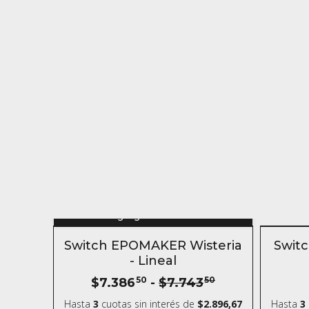
Agregar al carrito
5% OFF
- 4 %
SIN S
Switch EPOMAKER Wisteria
Switc
COMPRANDO 6 O MÁS
- Lineal
$7.386
50
-
$7.743
50
Hasta
3
cuotas sin interés
de
$2.896,67
Hasta
3