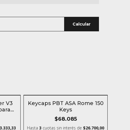
Calcular
n
SIN STOCK
er V3
Keycaps PBT ASA Rome 150
para
Keys
$68.085
3.333,33
Hasta
3
cuotas sin interés
de
$26.700,00