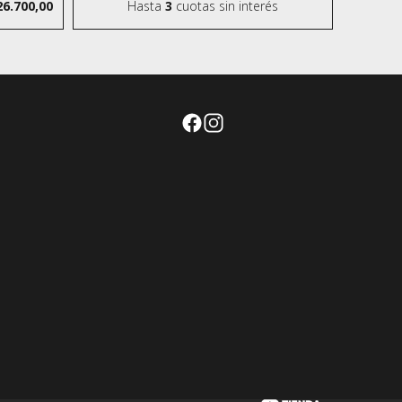
26.700,00
Hasta
3
cuotas sin interés