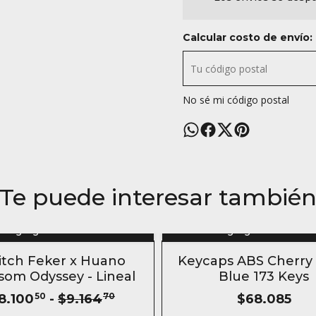
Calcular costo de envío:
No sé mi código postal
Te puede interesar tambié
Agregar al carrito
Agregar al carrito
F
- 11 %
itch Feker x Huano
Keycaps ABS Cherry
ANDO 6 O MÁS
som Odyssey - Lineal
Blue 173 Keys
8.100
50
-
$9.164
70
$68.085