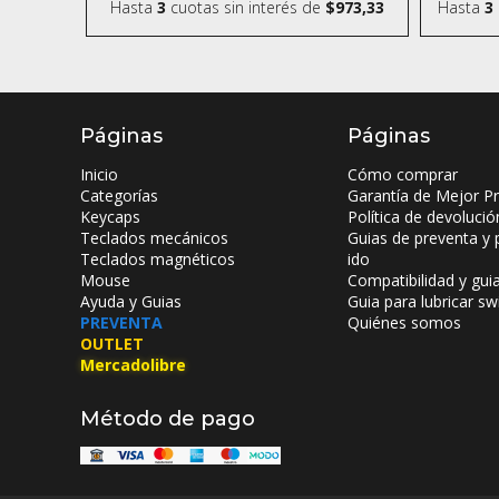
Hasta
3
cuotas sin interés
de
$973,33
Hasta
3
Páginas
Páginas
Inicio
Cómo comprar
Categorías
Garantía de Mejor Pr
Keycaps
Política de devolució
Teclados mecánicos
Guias de preventa y 
Teclados magnéticos
ido
Mouse
Compatibilidad y gui
Ayuda y Guias
Guia para lubricar sw
PREVENTA
Quiénes somos
OUTLET
Mercadolibre
Método de pago