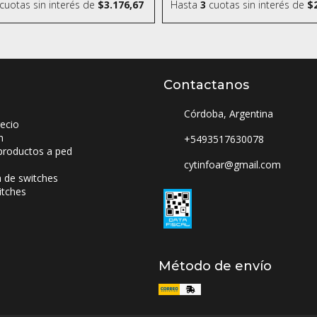
cuotas sin interés
de
$3.176,67
Hasta
3
cuotas sin interés
de
$
Contactanos
Córdoba, Argentina
ecio
n
+5493517630078
productos a ped
cytinfoar@gmail.com
a de switches
itches
Método de envío