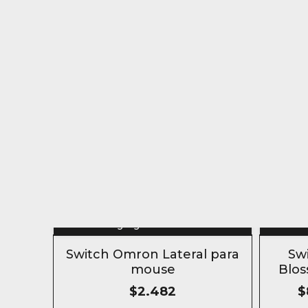
Agregar al carrito
5% OFF
5% OF
Switch Omron Lateral para
Sw
COMPRANDO 6 O MÁS
COMPR
mouse
Blos
$2.482
$