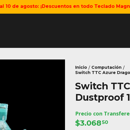
5 al 10 de agosto: ¡Descuentos en todo Teclado Magné
Inicio
Computación
/
/
Switch TTC Azure Drag
Switch TTC
Dustproof 
Precio con Transfere
$3.068
50