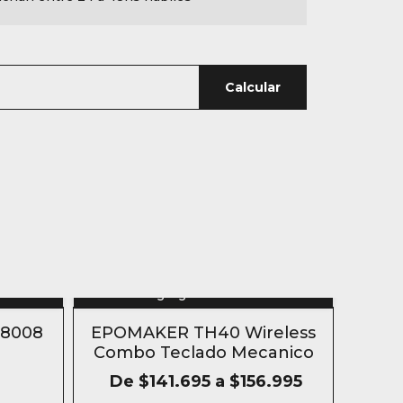
Calcular
n
Agregar al carrito
 8008
EPOMAKER TH40 Wireless
Combo Teclado Mecanico
De
$141.695
a
$156.995