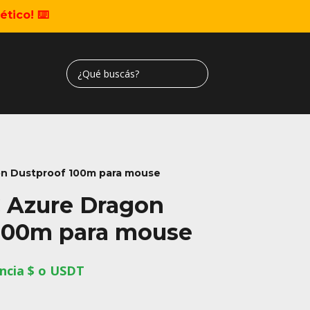
tico! ⌨️
on Dustproof 100m para mouse
 Azure Dragon
100m para mouse
ncia $ o USDT