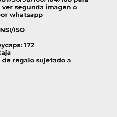
 ver segunda imagen o
por whatsapp
ANSI/ISO
ycaps: 172
aja
 de regalo sujetado a
n
to