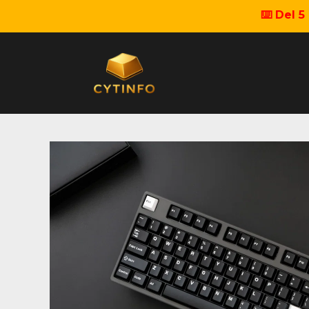
⌨️ Del 