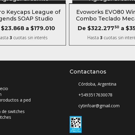
- 10 %
ro Keycaps League of
Evoworks EVO80 Wir
gends SOAP Studio
Combo Teclado Mec
Aluminio Inalámbr
$23.868
a
$179.010
De
$322.277
50
a
$35
asta
3
cuotas sin interés
Hasta
3
cuotas sin inter
Contactanos
Córdoba, Argentina
ecio
n
+5493517630078
productos a ped
cytinfoar@gmail.com
a de switches
itches