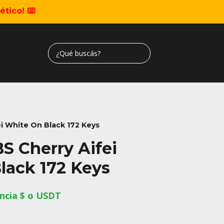
tico! ⌨️
i White On Black 172 Keys
S Cherry Aifei
lack 172 Keys
ncia $ o USDT