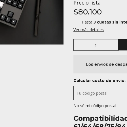
Precio lista
$80.100
Hasta
3 cuotas sin int
Ver más detalles
Los envíos se despa
Calcular costo de envío:
No sé mi código postal
Compatibilida
61/64/68/75/84