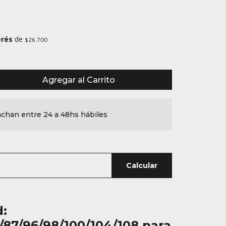
erés
de
$26.700
Agregar al Carrito
chan entre 24 a 48hs hábiles
Calcular
d:
/87/96/98/100/104/108 para