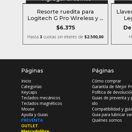
Resorte ruedita para
Llave
Logitech G Pro Wireless y G
Le
Pro X Superlight
$6.375
De
Hasta
3
cuotas sin interés
de
$2.500,00
H
Páginas
Páginas
Inicio
Cómo comprar
Categorías
Garantía de Mejor Pr
Keycaps
Política de devolució
Teclados mecánicos
Guias de preventa y 
Teclados magnéticos
ido
Mouse
Compatibilidad y gui
Ayuda y Guias
Guia para lubricar sw
PREVENTA
Quiénes somos
OUTLET
Mercadolibre