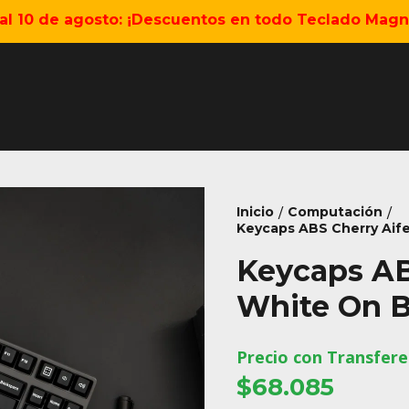
5 al 10 de agosto: ¡Descuentos en todo Teclado Magné
Inicio
Computación
/
/
Keycaps ABS Cherry Aife
Keycaps AB
White On B
Precio con Transfere
$68.085