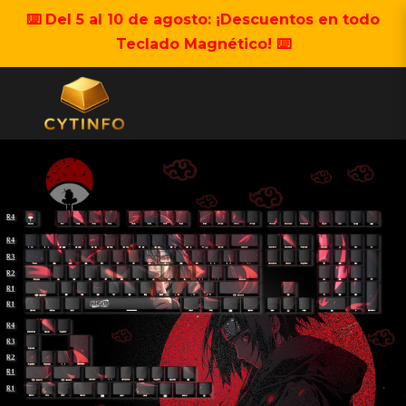
⌨️ Del 5 al 10 de agosto: ¡Descuentos en todo
Teclado Magnético! ⌨️