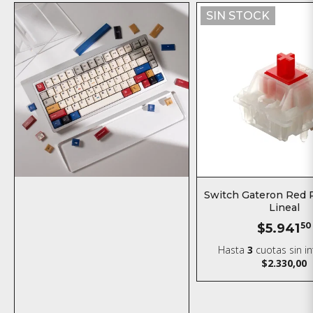
SIN STOCK
Switch Gateron Red P
Lineal
$5.941
50
Hasta
3
cuotas sin i
$2.330,00