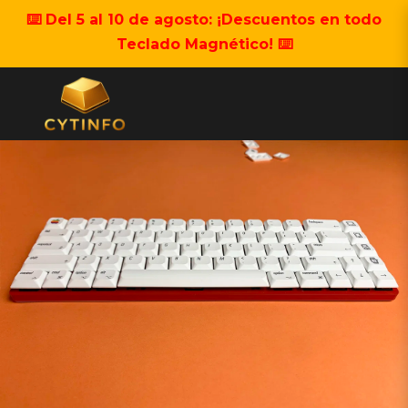
⌨️ Del 5 al 10 de agosto: ¡Descuentos en todo
Teclado Magnético! ⌨️