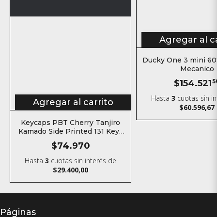
Agregar al c
Ducky One 3 mini 60
Mecanico
$154.521
5
Hasta
3
cuotas sin i
Agregar al carrito
$60.596,67
Keycaps PBT Cherry Tanjiro
Kamado Side Printed 131 Keys
Kimetsu no yaiba
$74.970
Hasta
3
cuotas sin interés
de
$29.400,00
Páginas