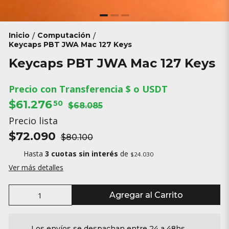
Inicio
Computación
/
/
Keycaps PBT JWA Mac 127 Keys
Keycaps PBT JWA Mac 127 Keys
Precio con Transferencia $ o USDT
$61.276
50
$68.085
Precio lista
$72.090
$80.100
Hasta
3 cuotas sin interés
de
$24.030
Ver más detalles
Agregar al Carrito
Los envíos se despachan entre 24 a 48hs