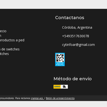
Contactanos
Córdoba, Argentina
ecio
n
+5493517630078
productos a ped
cytinfoar@gmail.com
a de switches
itches
Método de envío
 consumidores. Para reclamos
ingresá acá.
/
Botón de arrepentimiento