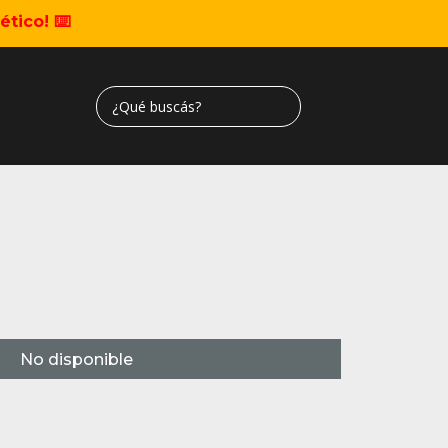
tico! ⌨️
No disponible