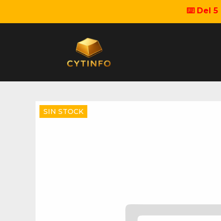
⌨️ Del 
SIN STOCK