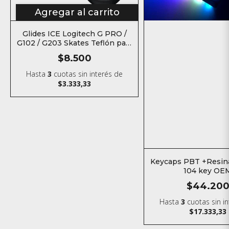
Agregar al carrito
Glides ICE Logitech G PRO /
G102 / G203 Skates Teflón para
mouse
$8.500
Hasta
3
cuotas sin interés
de
$3.333,33
Keycaps PBT +Resin
104 key OE
$44.20
Hasta
3
cuotas sin i
$17.333,33