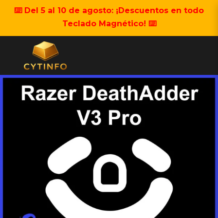
⌨️ Del 5 al 10 de agosto: ¡Descuentos en todo
Teclado Magnético! ⌨️