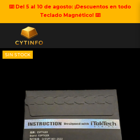
⌨️ Del 5 al 10 de agosto: ¡Descuentos en todo
Teclado Magnético! ⌨️
SIN STOCK