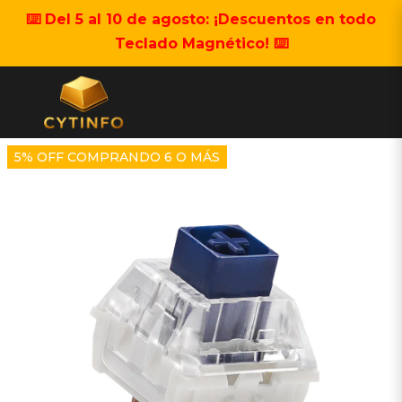
⌨️ Del 5 al 10 de agosto: ¡Descuentos en todo
Teclado Magnético! ⌨️
5% OFF COMPRANDO 6 O MÁS