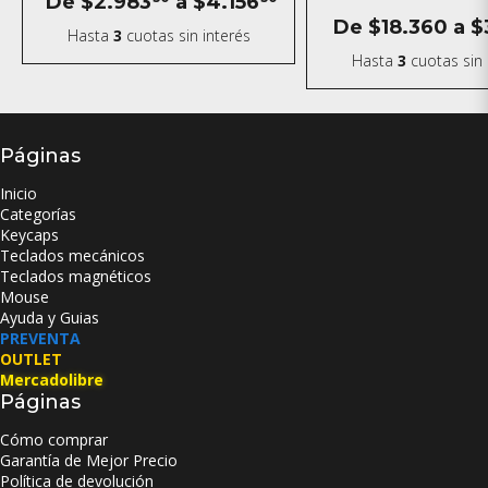
De
$2.983
a
$4.156
De
$18.360
a
$
Hasta
3
cuotas sin interés
Hasta
3
cuotas sin 
Páginas
Inicio
Categorías
Keycaps
Teclados mecánicos
Teclados magnéticos
Mouse
Ayuda y Guias
PREVENTA
OUTLET
Mercadolibre
Páginas
Cómo comprar
Garantía de Mejor Precio
Política de devolución