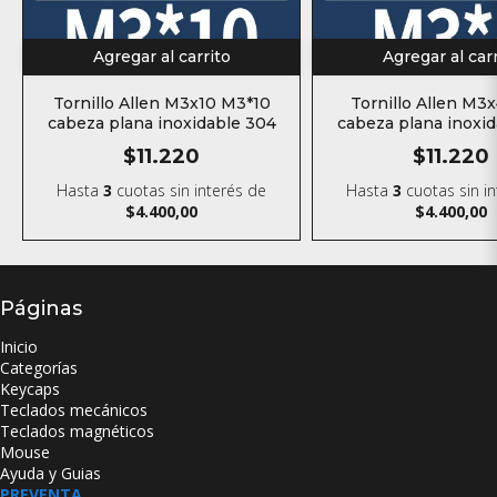
Agregar al carrito
Agregar al car
Tornillo Allen M3x10 M3*10
Tornillo Allen M3
cabeza plana inoxidable 304
cabeza plana inoxi
$11.220
$11.220
Hasta
3
cuotas sin interés
de
Hasta
3
cuotas sin i
$4.400,00
$4.400,00
Páginas
Inicio
Categorías
Keycaps
Teclados mecánicos
Teclados magnéticos
Mouse
Ayuda y Guias
PREVENTA