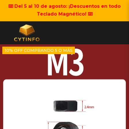
⌨️ Del 5 al 10 de agosto: ¡Descuentos en todo
Teclado Magnético! ⌨️
10% OFF COMPRANDO 5 O MÁS