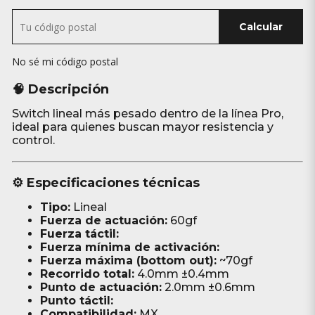
Calcular
No sé mi código postal
🧠 Descripción
Switch lineal más pesado dentro de la línea Pro,
ideal para quienes buscan mayor resistencia y
control.
⚙️ Especificaciones técnicas
Tipo:
Lineal
Fuerza de actuación:
60gf
Fuerza táctil:
Fuerza mínima de activación:
Fuerza máxima (bottom out):
~70gf
Recorrido total:
4.0mm ±0.4mm
Punto de actuación:
2.0mm ±0.6mm
Punto táctil:
Compatibilidad:
MX