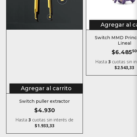
Agregar al c
Switch MMD Prince
Lineal
$6.485
5
Hasta
3
cuotas sin i
$2.543,33
Agregar al carrito
Switch puller extractor
$4.930
Hasta
3
cuotas sin interés
de
$1.933,33