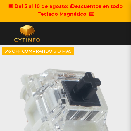
⌨️ Del 5 al 10 de agosto: ¡Descuentos en todo
Teclado Magnético! ⌨️
5% OFF COMPRANDO 6 O MÁS