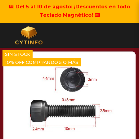
⌨️ Del 5 al 10 de agosto: ¡Descuentos en todo
Teclado Magnético! ⌨️
SIN STOCK
10% OFF COMPRANDO 5 O MÁS