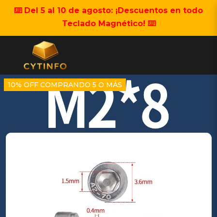
⌨️ Del 5 al 10 de agosto: ¡Descuentos en todo
Teclado Magnético! ⌨️
10% OFF COMPRANDO 5 O MÁS