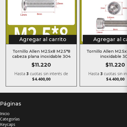
Agregar al carrito
Agregar al c
Tornillo Allen M2.5x8 M2.5*8
Tornillo Allen M2.5
cabeza plana inoxidable 304
inoxidable 3
$11.220
$11.220
Hasta
3
cuotas sin interés
de
Hasta
3
cuotas sin i
$4.400,00
$4.400,00
Páginas
Inicio
Categorías
Keycaps