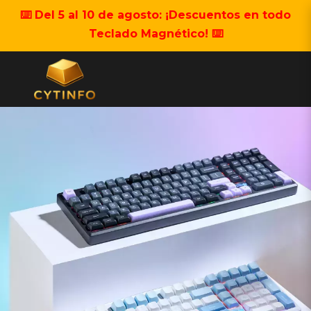
⌨️ Del 5 al 10 de agosto: ¡Descuentos en todo
Teclado Magnético! ⌨️