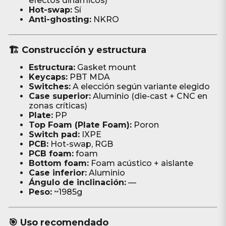
efectos dinámicos)
Hot-swap:
Sí
Anti-ghosting:
NKRO
🏗️ Construcción y estructura
Estructura:
Gasket mount
Keycaps:
PBT MDA
Switches:
A elección según variante elegido
Case superior:
Aluminio (die-cast + CNC en
zonas críticas)
Plate:
PP
Top Foam (Plate Foam):
Poron
Switch pad:
IXPE
PCB:
Hot-swap, RGB
PCB foam:
foam
Bottom foam:
Foam acústico + aislante
Case inferior:
Aluminio
Ángulo de inclinación:
—
Peso:
~1985g
🎯 Uso recomendado