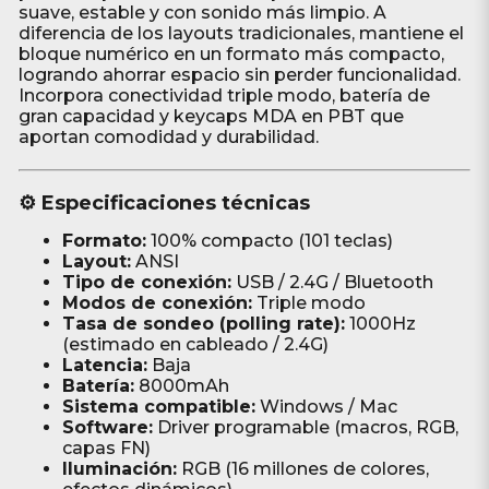
suave, estable y con sonido más limpio. A
diferencia de los layouts tradicionales, mantiene el
bloque numérico en un formato más compacto,
logrando ahorrar espacio sin perder funcionalidad.
Incorpora conectividad triple modo, batería de
gran capacidad y keycaps MDA en PBT que
aportan comodidad y durabilidad.
⚙️ Especificaciones técnicas
Formato:
100% compacto (101 teclas)
Layout:
ANSI
Tipo de conexión:
USB / 2.4G / Bluetooth
Modos de conexión:
Triple modo
Tasa de sondeo (polling rate):
1000Hz
(estimado en cableado / 2.4G)
Latencia:
Baja
Batería:
8000mAh
Sistema compatible:
Windows / Mac
Software:
Driver programable (macros, RGB,
capas FN)
Iluminación:
RGB (16 millones de colores,