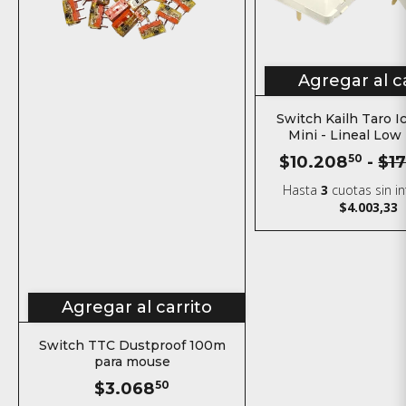
Agregar al c
Switch Kailh Taro 
Mini - Lineal Low 
$10.208
50
-
$1
Hasta
3
cuotas sin i
$4.003,33
Agregar al carrito
Switch TTC Dustproof 100m
para mouse
$3.068
50