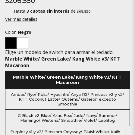
$206.550
Hasta
3 cuotas sin interés
de
$68.850
Ver más detalles
Color:
Negro
Elige un modelo de switch para armar el teclado:
Marble White/ Green Lake/ Kang White v3/ KTT
Macaroon
Marble White/ Green Lake/ Kang White v3/ KTT
Macaroon
Amber/ Rye/ Polia/ Hyacinth/ Anya R2/ Princess v2 y v5/
KTT Coconut Latte/ Outemu/ Gateron excepto
Smoothie
C Black v2 Blue/ Artic Fox/ Jade/ Navy/ Summer/
Flamingo/ Wisteria/ Smoothie/ Violet/ LeoBog
Purplesy v1 y v2/ Blossom Odyssey/ BluishWhite/ Kailh