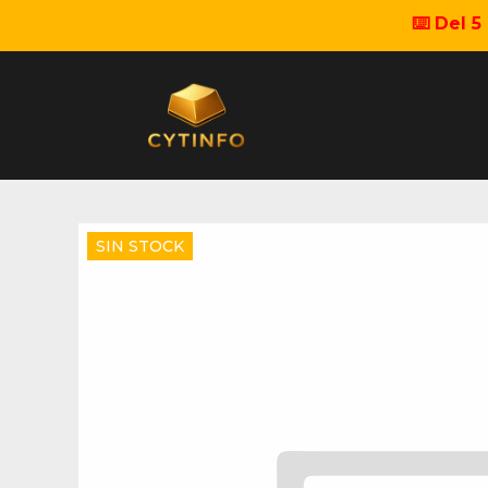
⌨️ Del 
SIN STOCK