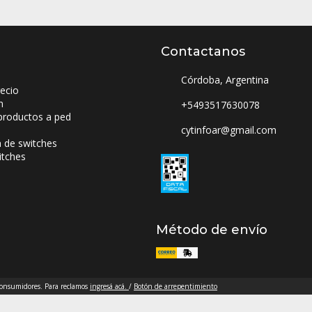
Contactanos
Córdoba, Argentina
ecio
n
+5493517630078
productos a ped
cytinfoar@gmail.com
a de switches
itches
Método de envío
 consumidores. Para reclamos
ingresá acá.
/
Botón de arrepentimiento