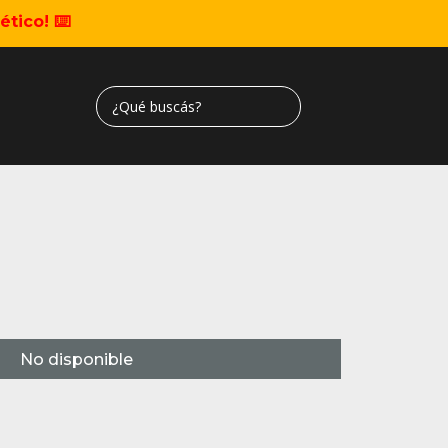
tico! ⌨️
No disponible