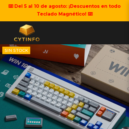
⌨️ Del 5 al 10 de agosto: ¡Descuentos en todo
Teclado Magnético! ⌨️
SIN STOCK