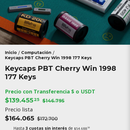
Inicio
Computación
/
/
Keycaps PBT Cherry Win 1998 177 Keys
Keycaps PBT Cherry Win 1998
177 Keys
Precio con Transferencia $ o USDT
$139.455
25
$146.795
Precio lista
$164.065
$172.700
Hasta
3 cuotas sin interés
de
33
$54.688