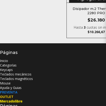
Disipador m.2 Ther
2280 PRO
$26.180
Hasta
3
cuotas sin i
$10.266,67
Páginas
Inicio
Categorías
Keycaps
Teclados mecánicos
Teclados magnéticos
Mouse
Ayuda y Guias
PREVENTA
OUTLET
Mercadolibre
Páginas