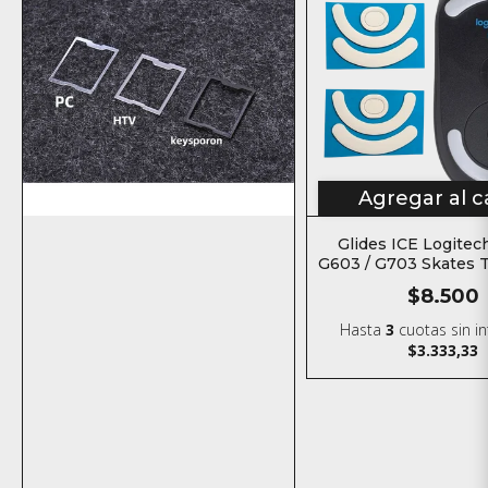
Agregar al c
Glides ICE Logitec
G603 / G703 Skates T
mouse
$8.500
Hasta
3
cuotas sin i
$3.333,33