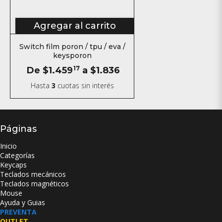
Agregar al carrito
Switch film poron / tpu / eva /
keysporon
De
$1.459
17
a
$1.836
Hasta
3
cuotas sin interés
Páginas
Inicio
Categorías
Keycaps
Teclados mecánicos
Teclados magnéticos
Mouse
Ayuda y Guias
PREVENTA
OUTLET