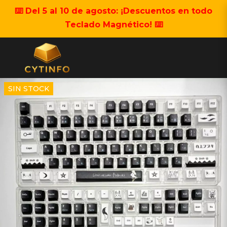
⌨️ Del 5 al 10 de agosto: ¡Descuentos en todo
Teclado Magnético! ⌨️
SIN STOCK