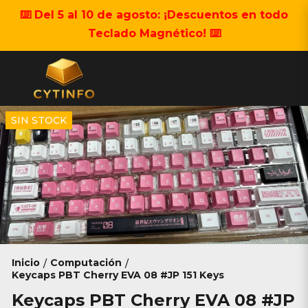
⌨️ Del 5 al 10 de agosto: ¡Descuentos en todo
Teclado Magnético! ⌨️
SIN STOCK
Inicio
Computación
/
/
Keycaps PBT Cherry EVA 08 #JP 151 Keys
Keycaps PBT Cherry EVA 08 #JP