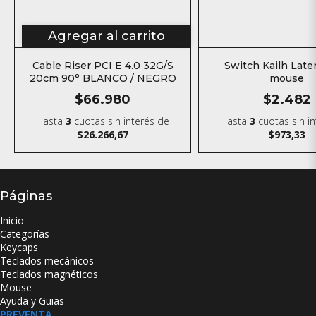
Agregar al carrito
Cable Riser PCI E 4.0 32G/S
Switch Kailh Later
20cm 90° BLANCO / NEGRO
mouse
$66.980
$2.482
Hasta
3
cuotas sin interés
de
Hasta
3
cuotas sin i
$26.266,67
$973,33
Páginas
Inicio
Categorías
Keycaps
Teclados mecánicos
Teclados magnéticos
Mouse
Ayuda y Guias
PREVENTA