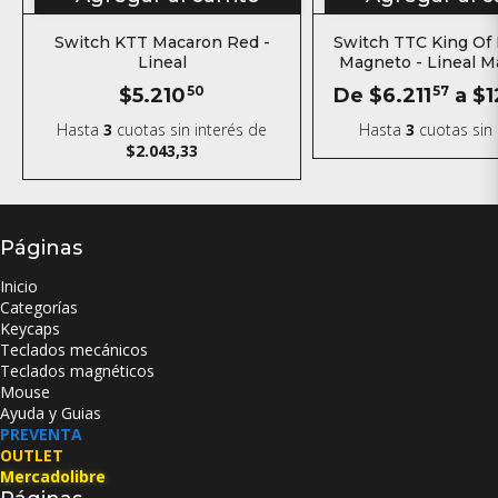
Switch KTT Macaron Red -
Switch TTC King Of
Lineal
Magneto - Lineal M
$5.210
50
De
$6.211
57
a
$1
Hasta
3
cuotas sin interés
de
Hasta
3
cuotas sin 
$2.043,33
Páginas
Inicio
Categorías
Keycaps
Teclados mecánicos
Teclados magnéticos
Mouse
Ayuda y Guias
PREVENTA
OUTLET
Mercadolibre