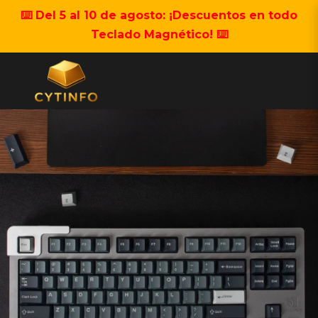
⌨️ Del 5 al 10 de agosto: ¡Descuentos en todo
Teclado Magnético! ⌨️