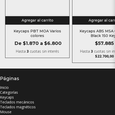
Agregar al carrito
Agregar al car
Keycaps PBT MOA Varios
Keycaps ABS MSA 
colores
Black 150 Ke
De
$1.870
a
$6.800
$57.885
Hasta
3
cuotas sin interés
Hasta
3
cuotas sin i
$22.700,00
Páginas
Inicio
Categorías
Keycaps
Teclados mecánicos
Teclados magnéticos
Mouse