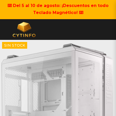
⌨️ Del 5 al 10 de agosto: ¡Descuentos en todo
Teclado Magnético! ⌨️
SIN STOCK