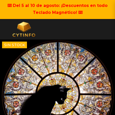
⌨️ Del 5 al 10 de agosto: ¡Descuentos en todo
Teclado Magnético! ⌨️
SIN STOCK