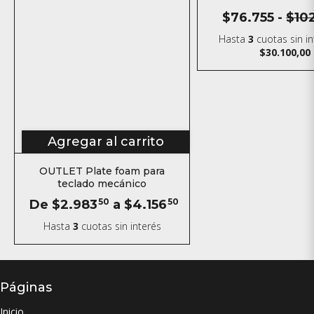
122 Keys
$76.755
-
$10
Hasta
3
cuotas sin i
$30.100,00
Agregar al carrito
OUTLET Plate foam para
teclado mecánico
De
$2.983
50
a
$4.156
50
Hasta
3
cuotas sin interés
Páginas
Inicio