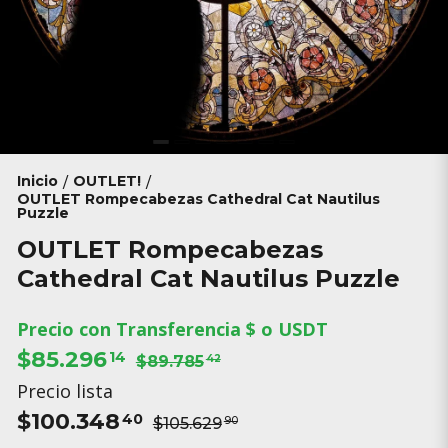
Inicio
OUTLET!
/
/
OUTLET Rompecabezas Cathedral Cat Nautilus
Puzzle
OUTLET Rompecabezas
Cathedral Cat Nautilus Puzzle
Precio con Transferencia $ o USDT
$85.296
14
$89.785
42
Precio lista
$100.348
40
$105.629
90