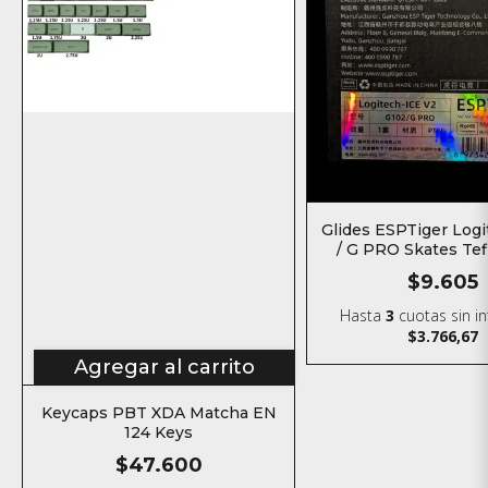
Glides ESPTiger Log
/ G PRO Skates Tef
mouse
$9.605
Hasta
3
cuotas sin i
$3.766,67
Agregar al carrito
Keycaps PBT XDA Matcha EN
124 Keys
$47.600