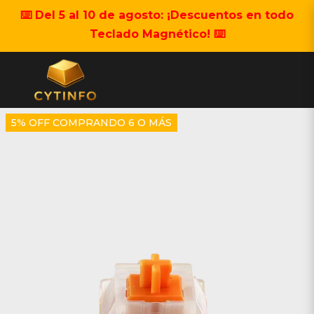
⌨️ Del 5 al 10 de agosto: ¡Descuentos en todo
Teclado Magnético! ⌨️
5% OFF COMPRANDO 6 O MÁS