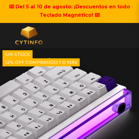
⌨️ Del 5 al 10 de agosto: ¡Descuentos en todo
Teclado Magnético! ⌨️
SIN STOCK
12% OFF COMPRANDO 1 O MÁS