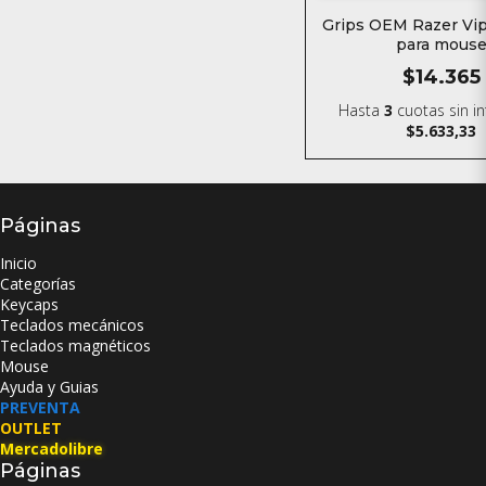
Grips OEM Razer Vip
para mous
$14.365
Hasta
3
cuotas sin i
$5.633,33
Páginas
Inicio
Categorías
Keycaps
Teclados mecánicos
Teclados magnéticos
Mouse
Ayuda y Guias
PREVENTA
OUTLET
Mercadolibre
Páginas