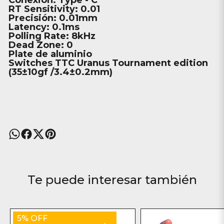
Conexion: Type - C
RT Sensitivity: 0.01
Precisión: 0.01mm
Latency: 0.1ms
Polling Rate: 8kHz
Dead Zone: 0
Plate de aluminio
Switches TTC Uranus Tournament edition
(35±10gf /3.4±0.2mm)
Te puede interesar también
5% OFF