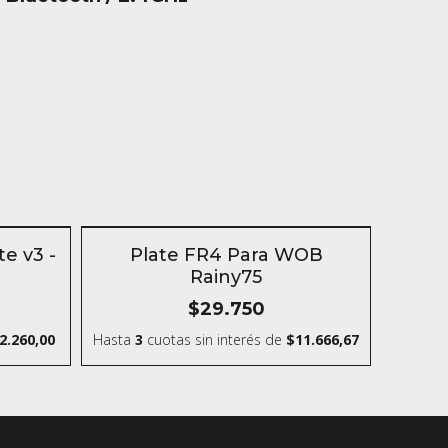
n
SIN STOCK
e v3 -
Plate FR4 Para WOB
Rainy75
$29.750
2.260,00
Hasta
3
cuotas sin interés
de
$11.666,67