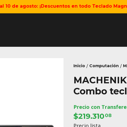
5 al 10 de agosto: ¡Descuentos en todo Teclado Magné
Inicio
Computación
M
/
/
MACHENIKE
Combo tec
Precio con Transfere
$219.310
08
Precio lista