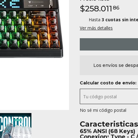
$258.011
86
Hasta
3 cuotas sin int
Ver más detalles
Los envíos se despa
Calcular costo de envío:
No sé mi código postal
Caracteristica
65% ANSI (68 Keys)
Conexion: Type - C 