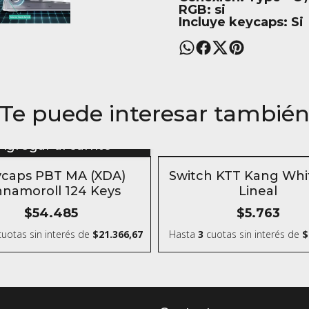
RGB: si
Incluye keycaps: Si
Te puede interesar tambié
Agregar al carrito
SIN STOCK
caps PBT MA (XDA)
Switch KTT Kang Whit
nnamoroll 124 Keys
Lineal
$54.485
$5.763
uotas sin interés
de
$21.366,67
Hasta
3
cuotas sin interés
de
$