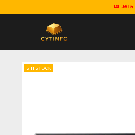
⌨️ Del 
SIN STOCK