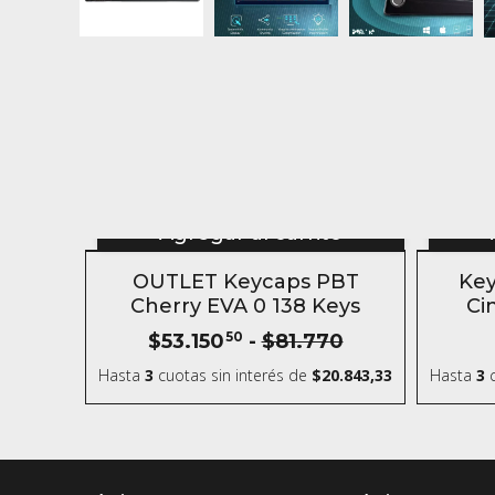
Agregar al carrito
- 35 %
OUTLET Keycaps PBT
Key
Cherry EVA 0 138 Keys
Ci
$53.150
50
-
$81.770
Hasta
3
cuotas sin interés
de
$20.843,33
Hasta
3
c