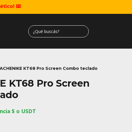
tico! ⌨️
ACHENIKE KT68 Pro Screen Combo teclado
 KT68 Pro Screen
lado
ncia $ o USDT