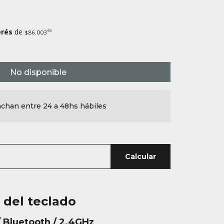
erés
de
95
$86.003
No disponible
chan entre 24 a 48hs hábiles
Calcular
s del teclado
/ Bluetooth / 2.4GHz