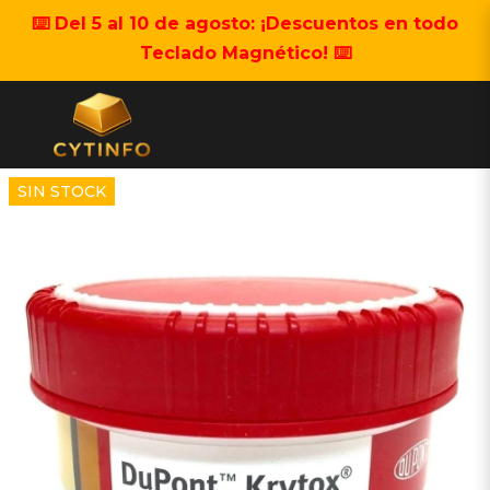
⌨️ Del 5 al 10 de agosto: ¡Descuentos en todo
Teclado Magnético! ⌨️
SIN STOCK