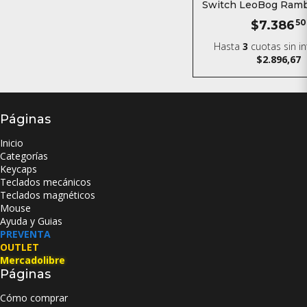
Switch LeoBog Rambo
$7.386
50
Hasta
3
cuotas sin i
$2.896,67
Páginas
Inicio
Categorías
Keycaps
Teclados mecánicos
Teclados magnéticos
Mouse
Ayuda y Guias
PREVENTA
OUTLET
Mercadolibre
Páginas
Cómo comprar