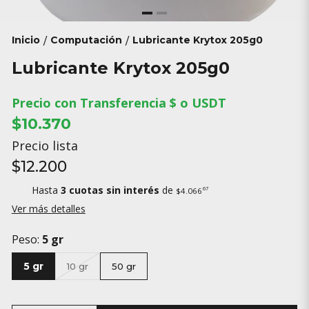
Inicio
Computación
Lubricante Krytox 205g0
/
/
Lubricante Krytox 205g0
Precio con Transferencia $ o USDT
$10.370
Precio lista
$12.200
Hasta
3 cuotas sin interés
de
67
$4.066
Ver más detalles
Peso:
5 gr
5 gr
10 gr
50 gr