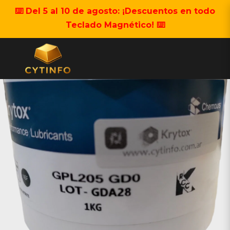
⌨️ Del 5 al 10 de agosto: ¡Descuentos en todo
Teclado Magnético! ⌨️