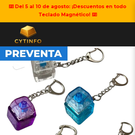
⌨️ Del 5 al 10 de agosto: ¡Descuentos en todo
Teclado Magnético! ⌨️