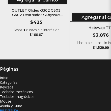
Agregar al carrito
OUTLET Glides G302 G303
G402 Deathadder Abyssus
Agregar al c
2014 Teflón para mouse
$425
Hotswap TT
Hasta
3
cuotas sin interés
de
$166,67
$3.876
Hasta
3
cuotas sin i
$1.520,00
Páginas
Inicio
Categorías
Keycaps
Teclados mecánicos
Teclados magnéticos
Mouse
Ayuda y Guias
PREVENTA