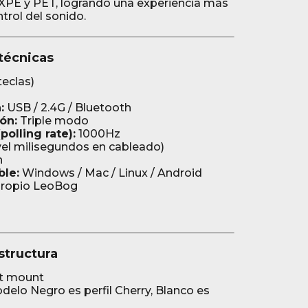
XPE y PET, logrando una experiencia más
trol del sonido.
 técnicas
teclas)
:
USB / 2.4G / Bluetooth
ón:
Triple modo
olling rate):
1000Hz
vel milisegundos en cableado)
h
ble:
Windows / Mac / Linux / Android
propio LeoBog
structura
t mount
elo Negro es perfil Cherry, Blanco es