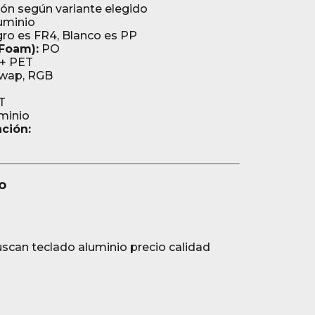
ión según variante elegido
uminio
o es FR4, Blanco es PP
Foam):
PO
+ PET
swap, RGB
T
minio
ación:
o
uscan teclado aluminio precio calidad