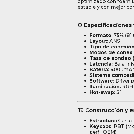
optimizado con foam I
estable y con mejor con
⚙️ Especificaciones
Formato:
75% (81 
Layout:
ANSI
Tipo de conexión
Modos de conexi
Tasa de sondeo (p
Latencia:
Baja (ni
Batería:
4000mA
Sistema compati
Software:
Driver 
Iluminación:
RGB
Hot-swap:
Sí
🏗️ Construcción y e
Estructura:
Gaske
Keycaps:
PBT (Mod
perfil OEM)