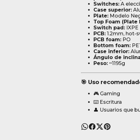
Switches:
A elecc
Case superior:
Al
Plate:
Modelo Negr
Top Foam (Plate 
Switch pad:
IXPE 
PCB:
1.2mm, hot-
PCB foam:
PO
Bottom foam:
PE
Case inferior:
Alu
Ángulo de inclin
Peso:
~1195g
🎯 Uso recomendad
🎮 Gaming
⌨️ Escritura
👤 Usuarios que b