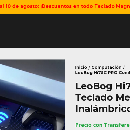
5 al 10 de agosto: ¡Descuentos en todo Teclado Magné
Inicio
Computación
/
/
LeoBog Hi75C PRO Combo
LeoBog Hi
Teclado Me
Inalámbric
Precio con Transfere