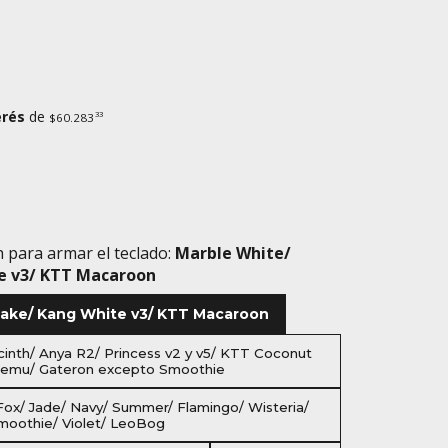
erés
de
33
$60.283
h para armar el teclado:
Marble White/
e v3/ KTT Macaroon
Lake/ Kang White v3/ KTT Macaroon
cinth/ Anya R2/ Princess v2 y v5/ KTT Coconut
temu/ Gateron excepto Smoothie
 Fox/ Jade/ Navy/ Summer/ Flamingo/ Wisteria/
moothie/ Violet/ LeoBog