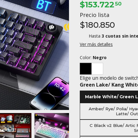
$153.722
50
Precio lista
$180.850
Hasta
3 cuotas sin int
Ver más detalles
Color:
Negro
Elige un modelo de switc
Green Lake/ Kang Whit
Marble White/ Green 
Amber/ Rye/ Polia/ Hya
Latte/ Ou
C Black v2 Blue/ Artic
S