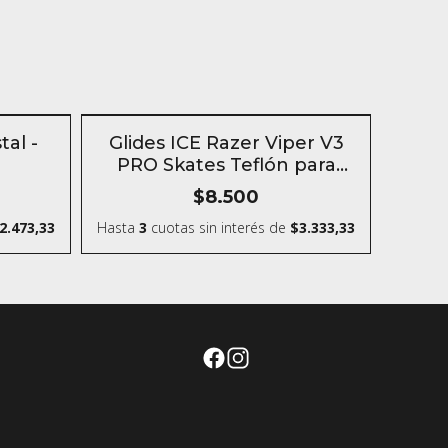
n
SIN STOCK
al -
Glides ICE Razer Viper V3
PRO Skates Teflón para
mouse
$8.500
2.473,33
Hasta
3
cuotas sin interés
de
$3.333,33