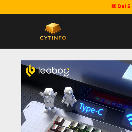
⌨️ Del 