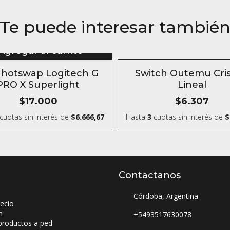
Te puede interesar tambié
Agregar al carrito
SIN STOCK
hotswap Logitech G
Switch Outemu Crist
PRO X Superlight
Lineal
$17.000
$6.307
cuotas sin interés
de
$6.666,67
Hasta
3
cuotas sin interés
de
$
Contactanos
Córdoba, Argentina
ecio
n
+5493517630078
productos a ped