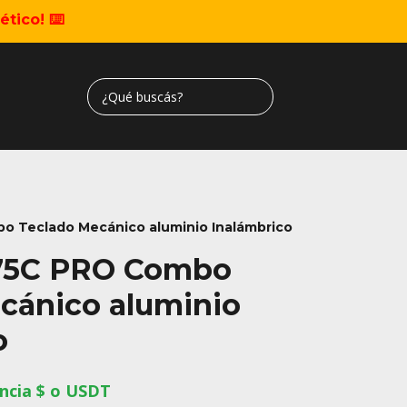
tico! ⌨️
 Teclado Mecánico aluminio Inalámbrico
75C PRO Combo
cánico aluminio
o
ncia $ o USDT