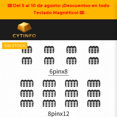
⌨️ Del 5 al 10 de agosto: ¡Descuentos en todo
Teclado Magnético! ⌨️
SIN STOCK