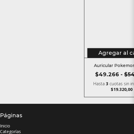
Agregar al c
Auricular Pokemon
$49.266
-
$5
Hasta
3
cuotas sin i
$19.320,00
Páginas
Inicio
Categorías