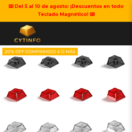
⌨️ Del 5 al 10 de agosto: ¡Descuentos en todo
Teclado Magnético! ⌨️
20% OFF COMPRANDO 4 O MÁS