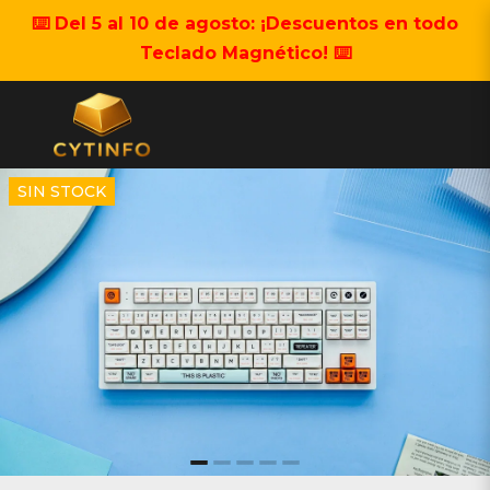
⌨️ Del 5 al 10 de agosto: ¡Descuentos en todo
Teclado Magnético! ⌨️
SIN STOCK