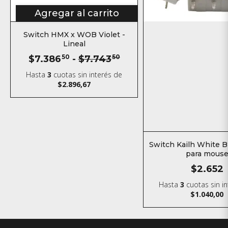
Agregar al carrito
Switch HMX x WOB Violet -
Lineal
$7.386
50
-
$7.743
50
Hasta
3
cuotas sin interés
de
$2.896,67
Switch Kailh White 
para mous
$2.652
Hasta
3
cuotas sin i
$1.040,00