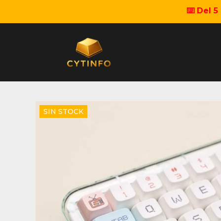
⌨️ Del 
SIN STOCK