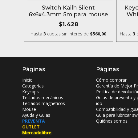
5% OFF
Switch Kailh Silent
Keyc
COMPRANDO 6 O MÁS
6x6x4.3mm 5m para mouse
Whi
$1.428
Hasta
3
cuotas sin interés
de
$560,00
Hasta
3
c
Páginas
Páginas
Inicio
Cómo comprar
Categorías
Garantía de Mejor Pr
Keycaps
Política de devolució
Teclados mecánicos
Guias de preventa y 
Teclados magnéticos
ido
Mouse
Compatibilidad y gui
Ayuda y Guias
Guia para lubricar sw
PREVENTA
Quiénes somos
OUTLET
Mercadolibre