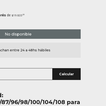
erés
de
33
$19.833
No disponible
chan entre 24 a 48hs hábiles
Calcular
d:
/87/96/98/100/104/108 para