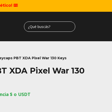
tico! ⌨️
eycaps PBT XDA Pixel War 130 Keys
T XDA Pixel War 130
ncia $ o USDT