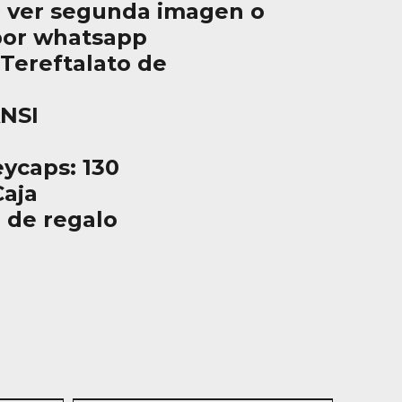
 ver segunda imagen o
por whatsapp
(Tereftalato de
ANSI
ycaps: 130
aja
 de regalo
n