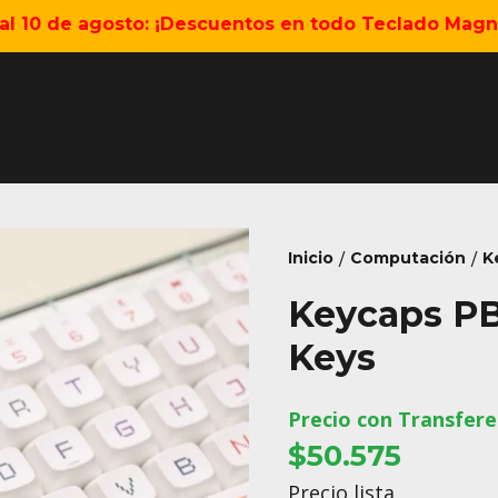
5 al 10 de agosto: ¡Descuentos en todo Teclado Magné
Inicio
Computación
K
/
/
Keycaps PB
Keys
Precio con Transfere
$50.575
Precio lista