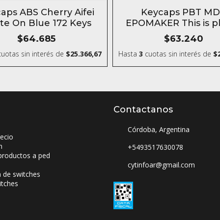
SIN STOCK
aps ABS Cherry Aifei
Keycaps PBT M
te On Blue 172 Keys
EPOMAKER This is pl
164 Keys
$64.685
$63.240
uotas sin interés
de
$25.366,67
Hasta
3
cuotas sin interés
de
$
Contactanos
Córdoba, Argentina
ecio
n
+5493517630078
productos a ped
cytinfoar@gmail.com
a de switches
itches