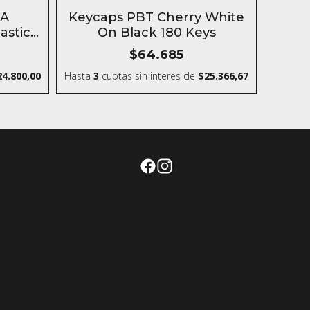
SIN STOCK
DA
Keycaps PBT Cherry White
astic
On Black 180 Keys
$64.685
24.800,00
Hasta
3
cuotas sin interés
de
$25.366,67