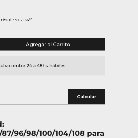
erés
de
67
$18.666
Agregar al Carrito
chan entre 24 a 48hs hábiles
Calcular
d:
/87/96/98/100/104/108 para