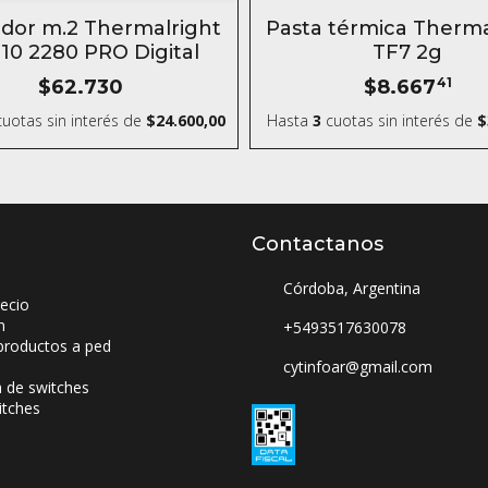
SIN STOCK
ador m.2 Thermalright
Pasta térmica Therma
10 2280 PRO Digital
TF7 2g
$62.730
$8.667
41
uotas sin interés
de
$24.600,00
Hasta
3
cuotas sin interés
de
$
Contactanos
Córdoba, Argentina
ecio
n
+5493517630078
productos a ped
cytinfoar@gmail.com
a de switches
itches