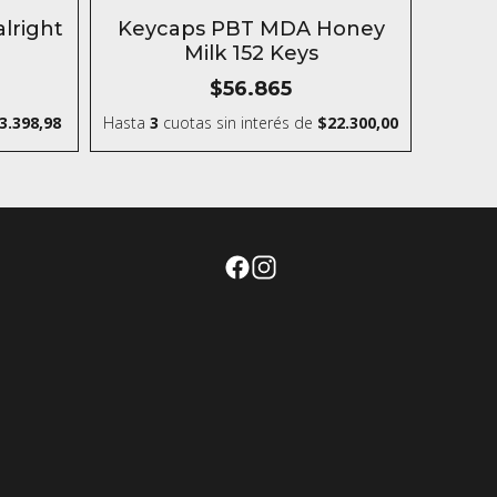
SIN STOCK
lright
Keycaps PBT MDA Honey
Milk 152 Keys
$56.865
3.398,98
Hasta
3
cuotas sin interés
de
$22.300,00