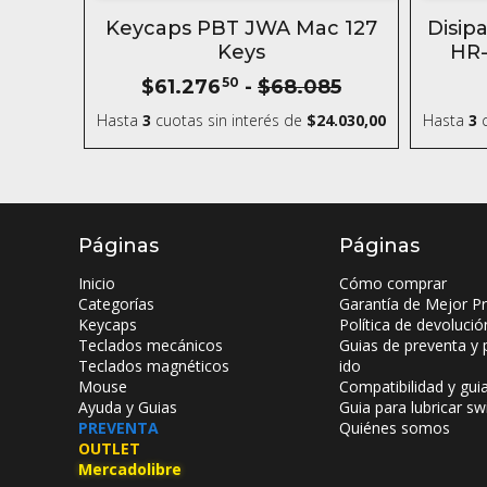
- 10 %
Keycaps PBT JWA Mac 127
Disip
Keys
HR-
$61.276
50
-
$68.085
Hasta
3
cuotas sin interés
de
$24.030,00
Hasta
3
c
Páginas
Páginas
Inicio
Cómo comprar
Categorías
Garantía de Mejor Pr
Keycaps
Política de devolució
Teclados mecánicos
Guias de preventa y 
Teclados magnéticos
ido
Mouse
Compatibilidad y gui
Ayuda y Guias
Guia para lubricar sw
PREVENTA
Quiénes somos
OUTLET
Mercadolibre