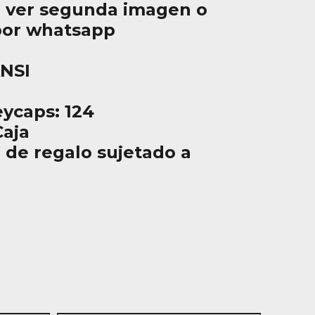
 ver segunda imagen o
por whatsapp
ANSI
ycaps: 124
aja
 de regalo sujetado a
n