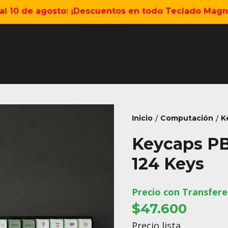
5 al 10 de agosto: ¡Descuentos en todo Teclado Magné
Inicio
Computación
K
/
/
Keycaps P
124 Keys
Precio con Transfere
$47.600
Precio lista