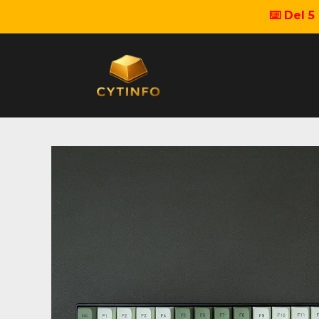
⌨️ Del 