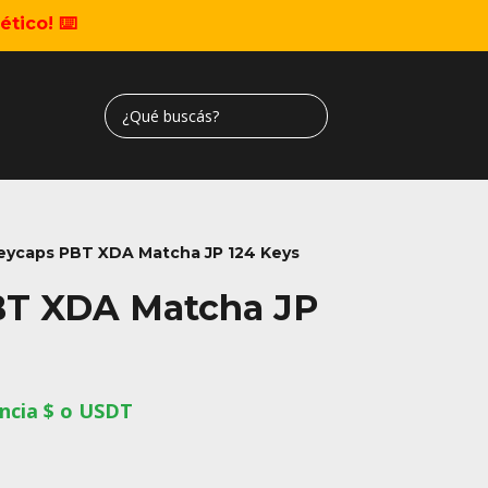
tico! ⌨️
eycaps PBT XDA Matcha JP 124 Keys
BT XDA Matcha JP
ncia $ o USDT