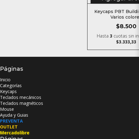
Keycaps PBT Buildi
Varios color
$8.500
Hasta
3
cuotas sin i
$3.333,33
Páginas
Inicio
Categorías
Keycaps
Teclados mecánicos
Teclados magnéticos
Mouse
Ayuda y Guias
PREVENTA
OUTLET
Mercadolibre
Páginas