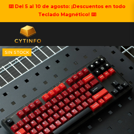
⌨️ Del 5 al 10 de agosto: ¡Descuentos en todo
Teclado Magnético! ⌨️
SIN STOCK