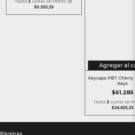
Hasta
3
cuotas sin interés
de
$3.333,33
Agregar al c
Keycaps PBT Cherry 
Keys
$61.285
Hasta
3
cuotas sin i
$24.033,33
Páginas