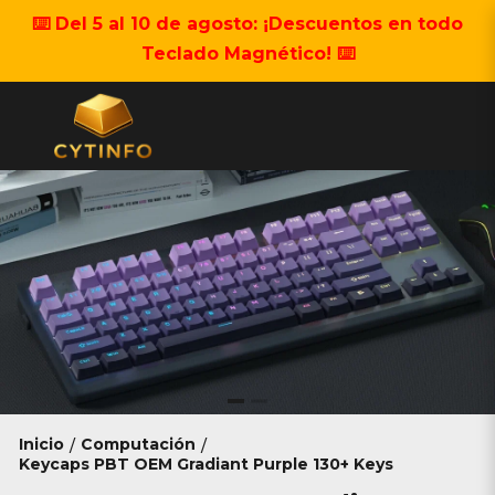
⌨️ Del 5 al 10 de agosto: ¡Descuentos en todo
Teclado Magnético! ⌨️
Inicio
Computación
/
/
Keycaps PBT OEM Gradiant Purple 130+ Keys