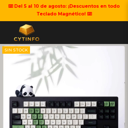
⌨️ Del 5 al 10 de agosto: ¡Descuentos en todo
Teclado Magnético! ⌨️
SIN STOCK