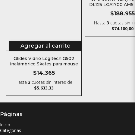
DL125 LGA1700 AM5 
$188.955
Hasta
3
cuotas sin i
$74.100,00
Agregar al carrito
Glides Vidrio Logitech G502
inalámbrico Skates para mouse
$14.365
Hasta
3
cuotas sin interés
de
$5.633,33
Páginas
Inicio
Categorías