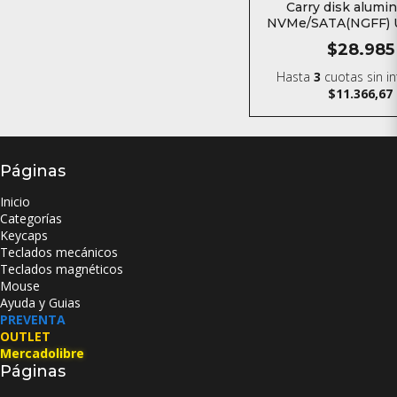
Carry disk alumin
NVMe/SATA(NGFF) U
gbps
$28.985
Hasta
3
cuotas sin i
$11.366,67
Páginas
Inicio
Categorías
Keycaps
Teclados mecánicos
Teclados magnéticos
Mouse
Ayuda y Guias
PREVENTA
OUTLET
Mercadolibre
Páginas