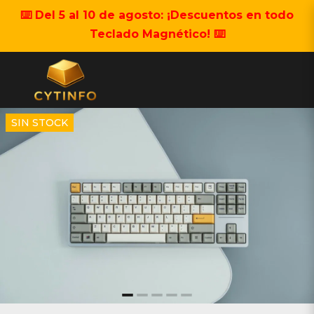
⌨️ Del 5 al 10 de agosto: ¡Descuentos en todo
Teclado Magnético! ⌨️
SIN STOCK