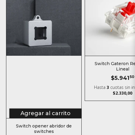
Switch Gateron Re
Lineal
$5.941
50
Hasta
3
cuotas sin i
$2.330,00
Agregar al carrito
Switch opener abridor de
switches