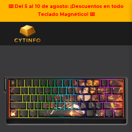
⌨️ Del 5 al 10 de agosto: ¡Descuentos en todo
Teclado Magnético! ⌨️