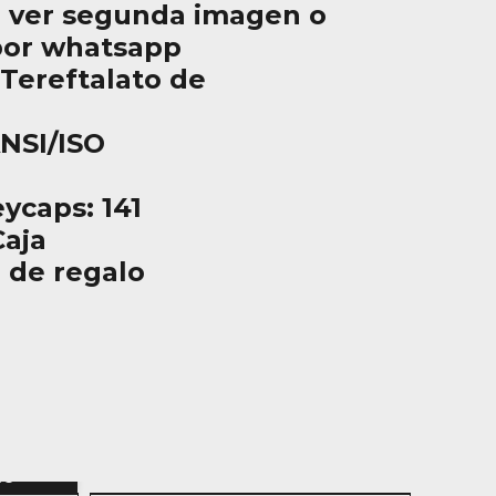
 ver segunda imagen o
por whatsapp
(Tereftalato de
ANSI/ISO
ycaps: 141
aja
 de regalo
n
to