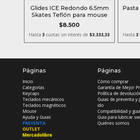
Glides ICE Redondo 6.5mm
Pasta
Skates Teflón para mouse
$8.500
Hasta
3
cuotas sin interés
de
$3.333,33
Hasta
3
Páginas
Páginas
Inicio
Cómo comprar
Categorías
Garantía de Mejor Pr
Keycaps
Política de devolució
Teclados mecánicos
Guias de preventa y 
Teclados magnéticos
ido
Mouse
Compatibilidad y gui
Ayuda y Guias
Guia para lubricar sw
PREVENTA
Quiénes somos
OUTLET
Mercadolibre