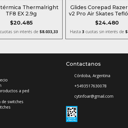
 térmica Thermalright
Glides Corepad Razer
TF8 EX 2.9g
v2 Pro Air Skates Tefl
mouse
$20.485
$24.480
cuotas sin interés
de
$8.033,33
Hasta
3
cuotas sin interés
de
$
Contactanos
Córdoba, Argentina
ecio
n
+5493517630078
productos a ped
cytinfoar@gmail.com
a de switches
itches