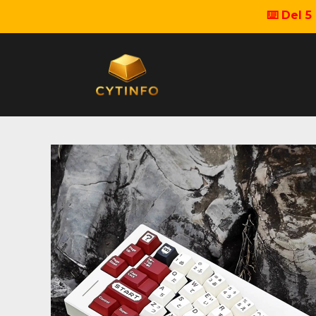
⌨️ Del 