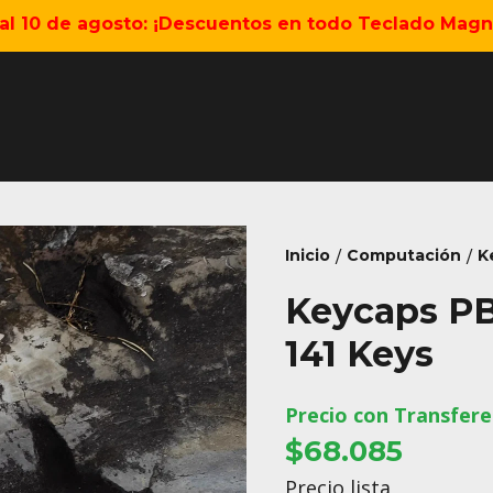
5 al 10 de agosto: ¡Descuentos en todo Teclado Magné
Inicio
Computación
K
/
/
Keycaps PB
141 Keys
Precio con Transfere
$68.085
Precio lista