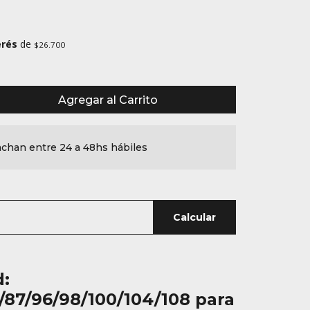
erés
de
$26.700
Agregar al Carrito
chan entre 24 a 48hs hábiles
Calcular
d:
/87/96/98/100/104/108 para