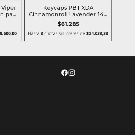
SIN STOCK
 Viper
Keycaps PBT XDA
ón para
Cinnamonroll Lavender 149
Keys
$61.285
9.600,00
Hasta
3
cuotas sin interés
de
$24.033,33