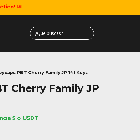
tico! ⌨️
eycaps PBT Cherry Family JP 141 Keys
T Cherry Family JP
ncia $ o USDT