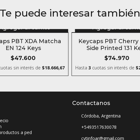
Te puede interesar tambié
Agregar al carrito
Agregar al carri
aps PBT XDA Matcha
Keycaps PBT Cherry
EN 124 Keys
Side Printed 131 K
Dragonball
$47.600
$74.970
uotas sin interés
de
$18.666,67
Hasta
3
cuotas sin interés
de
$
Contactanos
Córdoba, Argentina
ecio
n
+5493517630078
productos a ped
cytinfoar@gmail.com