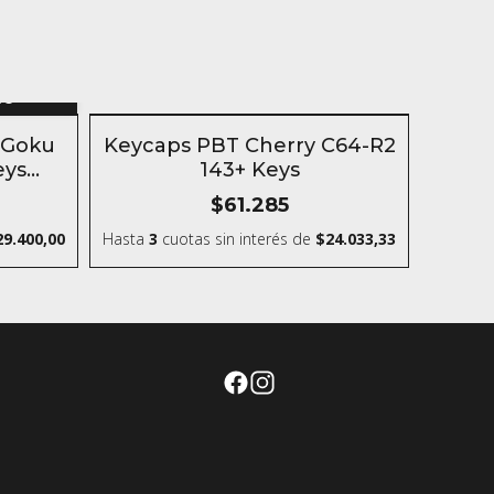
n
to
SIN STOCK
 Goku
Keycaps PBT Cherry C64-R2
eys
143+ Keys
$61.285
29.400,00
Hasta
3
cuotas sin interés
de
$24.033,33