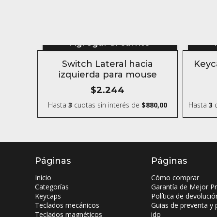
Agregar al carrito
5% OFF
Switch Lateral hacia
Keyc
COMPRANDO 6 O MÁS
izquierda para mouse
$2.244
Hasta
3
cuotas sin interés
de
$880,00
Hasta
3
c
Páginas
Páginas
Inicio
Cómo comprar
Categorías
Garantía de Mejor Pr
Keycaps
Política de devolució
Teclados mecánicos
Guias de preventa y 
Teclados magnéticos
ido