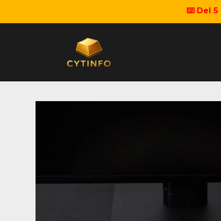
⌨️ Del 