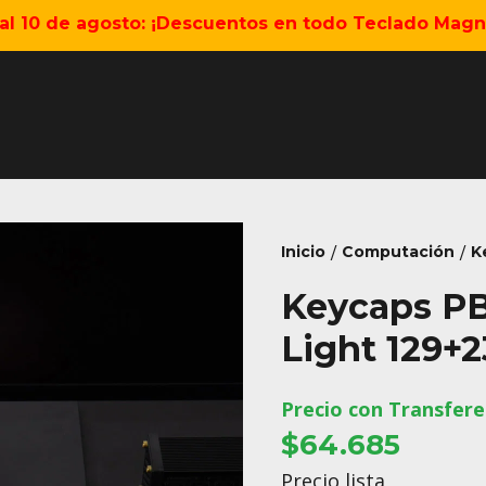
5 al 10 de agosto: ¡Descuentos en todo Teclado Magné
Inicio
Computación
K
/
/
Keycaps PB
Light 129+2
Precio con Transfere
$64.685
Precio lista