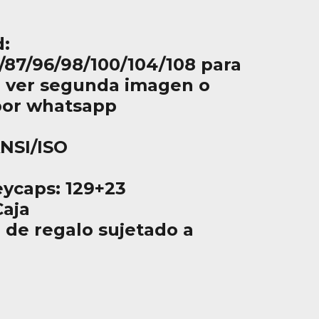
d:
/87/96/98/100/104/108 para
 ver segunda imagen o
por whatsapp
ANSI/ISO
eycaps: 129+23
aja
 de regalo sujetado a