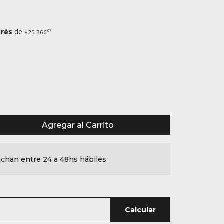
erés
de
67
$25.366
Agregar al Carrito
chan entre 24 a 48hs hábiles
Calcular