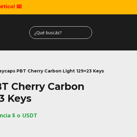
tico! ⌨️
eycaps PBT Cherry Carbon Light 129+23 Keys
T Cherry Carbon
3 Keys
ncia $ o USDT