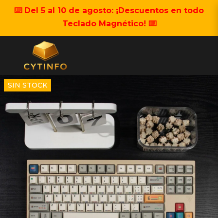
⌨️ Del 5 al 10 de agosto: ¡Descuentos en todo
Teclado Magnético! ⌨️
SIN STOCK