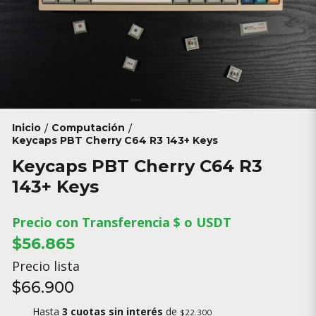
Inicio
Computación
/
/
Keycaps PBT Cherry C64 R3 143+ Keys
Keycaps PBT Cherry C64 R3
143+ Keys
Precio con Transferencia $ o USDT
$56.865
Precio lista
$66.900
Hasta
3 cuotas sin interés
de
$22.300