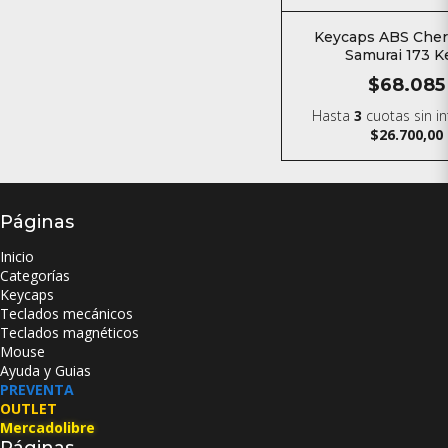
Keycaps ABS Cher
Samurai 173 K
$68.085
Hasta
3
cuotas sin i
$26.700,00
Páginas
Inicio
Categorías
Keycaps
Teclados mecánicos
Teclados magnéticos
Mouse
Ayuda y Guias
PREVENTA
OUTLET
Mercadolibre
Páginas