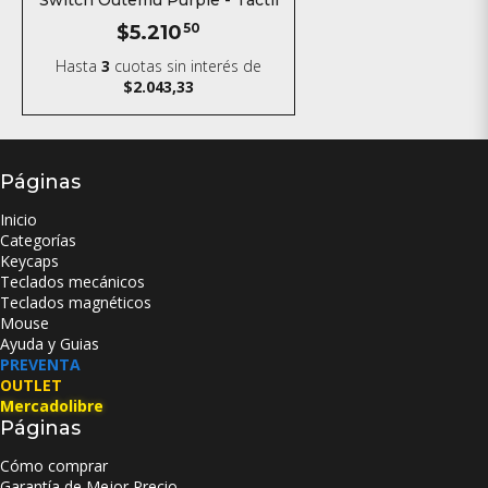
Switch Outemu Purple - Táctil
$5.210
50
Hasta
3
cuotas sin interés
de
$2.043,33
Páginas
Inicio
Categorías
Keycaps
Teclados mecánicos
Teclados magnéticos
Mouse
Ayuda y Guias
PREVENTA
OUTLET
Mercadolibre
Páginas
Cómo comprar
Garantía de Mejor Precio