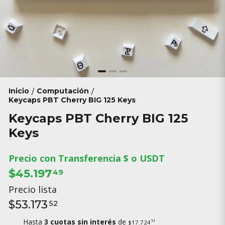
Inicio
Computación
/
/
Keycaps PBT Cherry BIG 125 Keys
Keycaps PBT Cherry BIG 125
Keys
Precio con Transferencia $ o USDT
$45.197
49
Precio lista
$53.173
52
Hasta
3 cuotas sin interés
de
51
$17.724