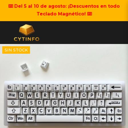
⌨️ Del 5 al 10 de agosto: ¡Descuentos en todo
Teclado Magnético! ⌨️
SIN STOCK