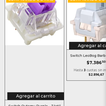
Agregar al c
Switch LeoBog Barbi
$7.386
50
Hasta
3
cuotas sin i
$2.896,67
Agregar al carrito