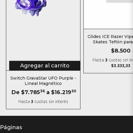
Glides ICE Razer Vi
Skates Teflón par
$8.500
Hasta
3
cuotas sin i
Agregar al carrito
$3.333,33
Switch GravaStar UFO Purple -
Lineal Magnético
De
$7.785
36
a
$16.219
50
Hasta
3
cuotas sin interés
Páginas