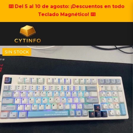
⌨️ Del 5 al 10 de agosto: ¡Descuentos en todo
Teclado Magnético! ⌨️
SIN STOCK