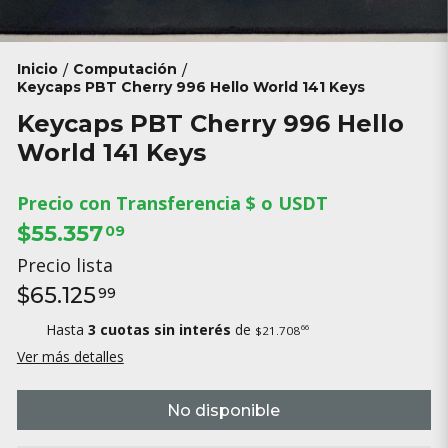
Inicio
Computación
/
/
Keycaps PBT Cherry 996 Hello World 141 Keys
Keycaps PBT Cherry 996 Hello
World 141 Keys
Precio con Transferencia $ o USDT
$55.357
09
Precio lista
$65.125
99
Hasta
3 cuotas sin interés
de
66
$21.708
Ver más detalles
No disponible